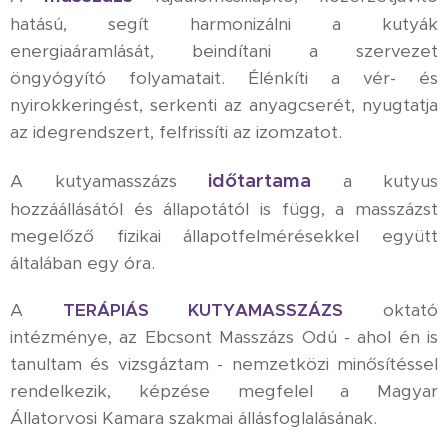
hatású, segít harmonizálni a kutyák
energiaáramlását, beindítani a szervezet
öngyógyító folyamatait. Élénkíti a vér- és
nyirokkeringést, serkenti az anyagcserét, nyugtatja
az idegrendszert, felfrissíti az izomzatot.
időtartama
A kutyamasszázs
a kutyus
hozzáállásától és állapotától is függ, a masszázst
megelőző fizikai állapotfelmérésekkel együtt
általában egy óra.
A
TERÁPIÁS KUTYAMASSZÁZS
oktató
intézménye, az Ebcsont Masszázs Odú - ahol én is
tanultam és vizsgáztam - nemzetközi minősítéssel
rendelkezik, képzése megfelel a Magyar
Állatorvosi Kamara szakmai állásfoglalásának.