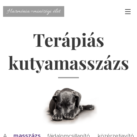
Harmónia=minőségi élet
Terápiás
kutyamasszázs
masszázs
A
fájdalomcsillapító, közérzetjavító