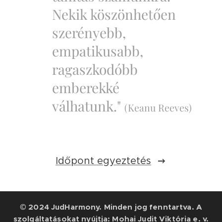
Nekik köszönhetően
szerényebb,
empatikusabb,
ragaszkodóbb
emberekké
válhatunk."
(Keanu Reeves)
Időpont egyeztetés
© 2024 JudHarmony. Minden jog fenntartva. A
szolgáltatásokat nyújtja: Mohai Judit Viktória e. v.