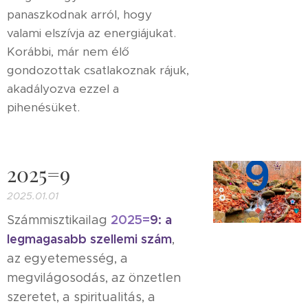
panaszkodnak arról, hogy
valami elszívja az energiájukat.
Korábbi, már nem élő
gondozottak csatlakoznak rájuk,
akadályozva ezzel a
pihenésüket.
2025=9
2025.01.01
2025
=
9:
a
Számmisztikailag
legmagasabb szellemi szám
,
az egyetemesség, a
megvilágosodás, az önzetlen
szeretet, a spiritualitás, a