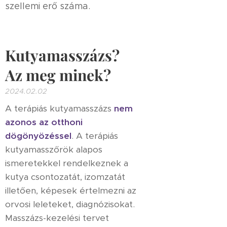
szellemi erő száma.
Kutyamasszázs?
Az meg minek?
2024.02.02
A terápiás kutyamasszázs
nem
azonos az otthoni
dögönyözéssel
. A terápiás
kutyamasszőrök alapos
ismeretekkel rendelkeznek a
kutya csontozatát, izomzatát
illetően, képesek értelmezni az
orvosi leleteket, diagnózisokat.
Masszázs-kezelési tervet