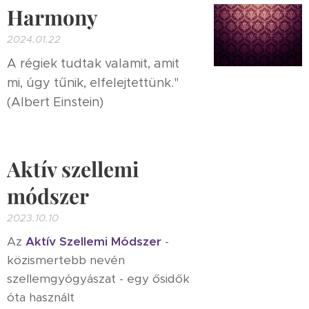
Harmony
2024.01.22
A régiek tudtak valamit, amit
mi, úgy tűnik, elfelejtettünk."
(Albert Einstein)
Aktív szellemi
módszer
2023.10.10
Az
Aktív Szellemi Módszer
-
közismertebb nevén
szellemgyógyászat - egy ősidők
óta használt