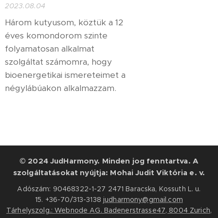
2023.08.04
Három kutyusom, köztük a 12
éves komondorom szinte
folyamatosan alkalmat
szolgáltat számomra, hogy
bioenergetikai ismereteimet a
négylábúakon alkalmazzam.
© 2024 JudHarmony. Minden jog fenntartva. A
szolgáltatásokat nyújtja: Mohai Judit Viktória e. v.
Adószám: 90468322-1-27 2471 Baracska, Kossuth L. u.
15. +36-70/313-3138
judharmony@gmail.com
Tárhelyszolg.: Webnode AG. Badenerstrasse47, 8004 Zurich,