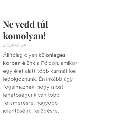
Ne vedd túl
komolyan!
2024.01.24
Állítólag olyan
különleges
kor
ban élünk
a Földön, amikor
egy élet alatt több karmát kell
ledolgoznunk. Én inkább úgy
fogalmaznék, hogy most
lehetőségünk van több
felismerésre, nagyobb
jelentőségű fejlődésre.