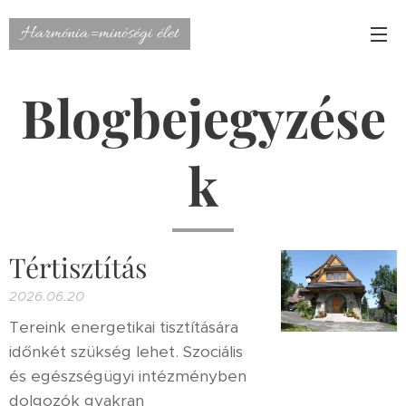
Harmónia=minőségi élet
Blogbejegyzése
k
Tértisztítás
2026.06.20
Tereink energetikai tisztítására
időnkét szükség lehet. Szociális
és egészségügyi intézményben
dolgozók gyakran